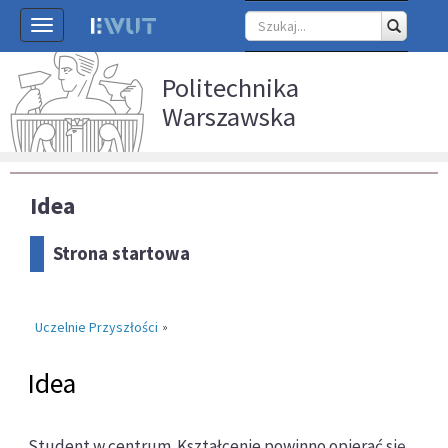
Toggle
navigation
Politechnika
Warszawska
Idea
Strona startowa
Uczelnie Przyszłości
»
Idea
Student w centrum. Kształcenie powinno opierać się