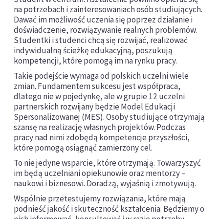
na potrzebach i zainteresowaniach osób studiujących.
Dawać im możliwość uczenia się poprzez działanie i
doświadczenie, rozwiązywanie realnych problemów.
Studentki i studenci chcą się rozwijać, realizować
indywidualną ścieżkę edukacyjną, poszukują
kompetencji, które pomogą im na rynku pracy.
Takie podejście wymaga od polskich uczelni wiele
zmian. Fundamentem sukcesu jest współpraca,
dlatego nie w pojedynkę, ale w grupie 12 uczelni
partnerskich rozwijany będzie Model Edukacji
Spersonalizowanej (MES). Osoby studiujące otrzymają
szansę na realizację własnych projektów. Podczas
pracy nad nimi zdobędą kompetencje przyszłości,
które pomogą osiągnąć zamierzony cel.
To nie jedyne wsparcie, które otrzymają. Towarzyszyć
im będą uczelniani opiekunowie oraz mentorzy –
naukowi i biznesowi. Doradzą, wyjaśnią i zmotywują.
Wspólnie przetestujemy rozwiązania, które mają
podnieść jakość i skuteczność kształcenia. Będziemy o