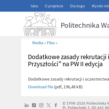
Idea
O projekcie
Dla kogo
Wyniki rek
Politechnika W
Media
Files
»
»
Dodatkowe zasady rekrutacji i
Przyszłości” na PW II edycja
Dodatkowe zasady rekrutacji i uczestnictwa 
Download file
(pdf, 196,48 kB)
© 1998-2026
Politechnika
Pl. Politechniki 1,
00-661 Wa